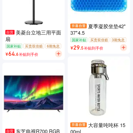
夏季凝胶坐垫42*
美菱台立地三用平面
37*4.5
自营
扇
国家补贴
买贵双倍赔
3期免息
包邮
7天无理由退货
闪电退款
国家补贴
买贵双倍赔
6期免息
补贴到手价
29
¥
.
5
包邮
7天无理由退货
补贴到手价
64
¥
.
6
大容量吨吨杯 15
东芝电视R700 RGB
00ml
自营