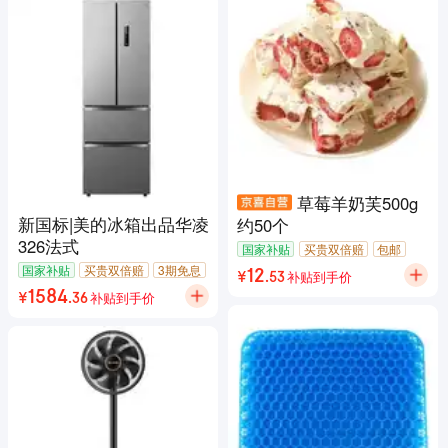
草莓羊奶芙500g
新国标|美的冰箱出品华凌
约50个
326法式
国家补贴
买贵双倍赔
包邮
7天无理由退货
闪电退款
国家补贴
买贵双倍赔
3期免息
补贴到手价
12
¥
.
53
180天只换不修
包邮
补贴到手价
1584
¥
.
36
7天无理由退货
闪电退款