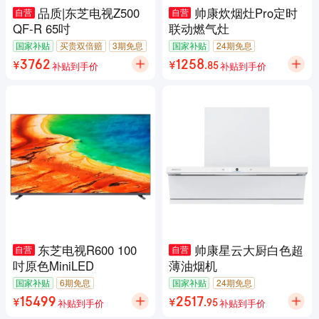
品质|东芝电视Z500
帅康炊烟灶Pro定时
自营
自营
QF-R 65吋
联动燃气灶
国家补贴
买贵双倍赔
3期免息
国家补贴
24期免息
包邮
7天无理由退货
7天无理由退货
补贴到手价
补贴到手价
3762
1258
¥
¥
.
85
东芝电视R600 100
帅康星云大厨白色超
自营
自营
吋原色MiniLED
薄油烟机
国家补贴
6期免息
国家补贴
24期免息
7天无理由退货
7天无理由退货
补贴到手价
补贴到手价
15499
2517
¥
¥
.
95