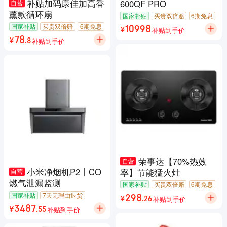
补贴加码康佳加高香
600QF PRO
自营
薰款循环扇
国家补贴
买贵双倍赔
6期免息
包邮
7天无理由退货
国家补贴
买贵双倍赔
6期免息
补贴到手价
10998
¥
包邮
7天无理由退货
补贴到手价
78
¥
.
8
荣事达【70%热效
自营
小米净烟机P2丨CO
率】节能猛火灶
自营
燃气泄漏监测
国家补贴
买贵双倍赔
6期免息
包邮
7天无理由退货
国家补贴
7天无理由退货
补贴到手价
298
¥
.
26
补贴到手价
3487
¥
.
55