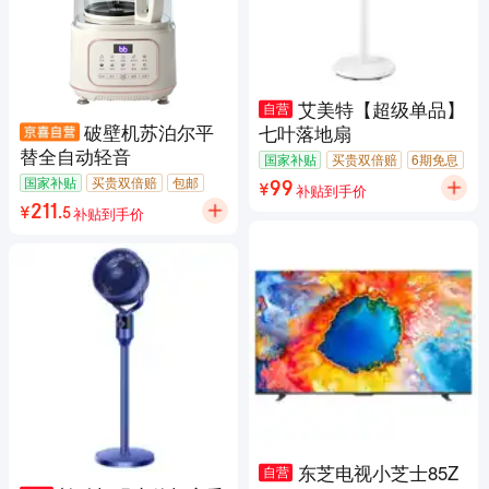
艾美特【超级单品】
自营
破壁机苏泊尔平
七叶落地扇
替全自动轻音
国家补贴
买贵双倍赔
6期免息
包邮
7天无理由退货
国家补贴
买贵双倍赔
包邮
补贴到手价
99
¥
7天无理由退货
闪电退款
补贴到手价
211
¥
.
5
东芝电视小芝士85Z
自营