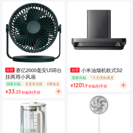
赛亿2000毫安USB台
小米油烟机欧式S2
自营
自营
挂两用小风扇
国家补贴
7天无理由退货
国家补贴
买贵双倍赔
6期免息
补贴到手价
1201
¥
.
9
包邮
7天无理由退货
补贴到手价
33
¥
.
23