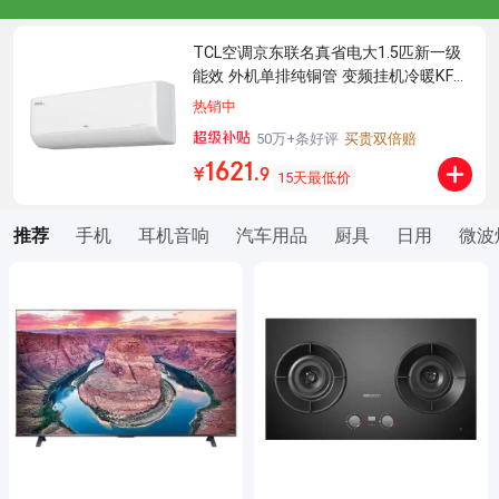
TCL空调京东联名真省电大1.5匹新一级
能效 外机单排纯铜管 变频挂机冷暖KFR-
35GW/JD21+B1国家补贴
热销中
50万+条好评
买贵双倍赔
1621
￥
.
9
15天最低价
手机
耳机音响
汽车用品
厨具
日用
微波
推荐